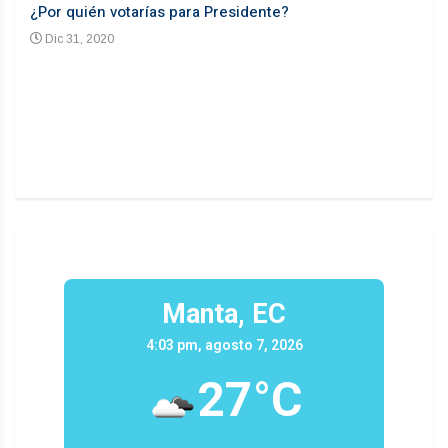
¿Por quién votarías para Presidente?
Desd
Dic 31, 2020
En
n un
Manta, EC
4:03 pm, agosto 7, 2026
27°C