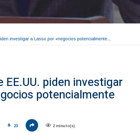
iden investigar a Lasso por «negocios potencialmente…
 EE.UU. piden investigar
egocios potencialmente
23
2 minuto(s)