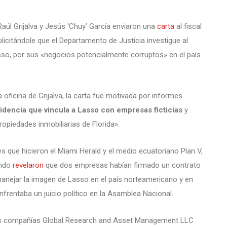
úl Grijalva y Jesús ‘Chuy’ García enviaron una
carta
al fiscal
olicitándole que el Departamento de Justicia investigue al
sso, por sus «negocios potencialmente corruptos» en el país
a oficina de Grijalva, la carta fue motivada por informes
idencia que vincula a Lasso con empresas ficticias
y
opiedades inmobiliarias de Florida».
es que hicieron el Miami Herald y el medio ecuatoriano Plan V,
ando
revelaron
que dos empresas habían firmado un contrato
manejar la imagen de Lasso en el país norteamericano y en
frentaba un juicio político en la Asamblea Nacional.
las compañías Global Research and Asset Management LLC