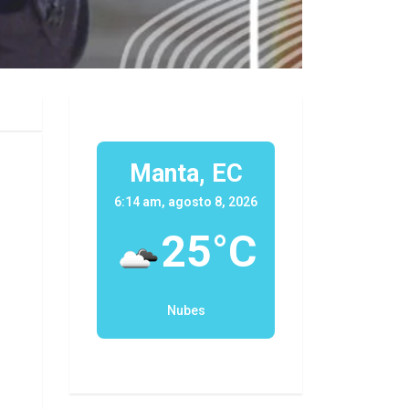
Manta, EC
6:14 am, agosto 8, 2026
25°C
Nubes