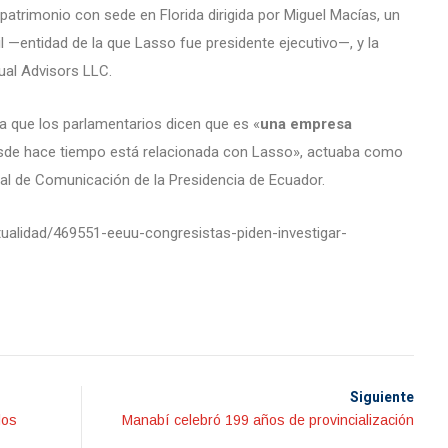
atrimonio con sede en Florida dirigida por Miguel Macías, un
l —entidad de la que Lasso fue presidente ejecutivo—, y la
ual Advisors LLC.
la que los parlamentarios dicen que es «
una empresa
sde hace tiempo está relacionada con Lasso», actuaba como
ral de Comunicación de la Presidencia de Ecuador.
ctualidad/469551-eeuu-congresistas-piden-investigar-
Siguiente
los
Manabí celebró 199 años de provincialización