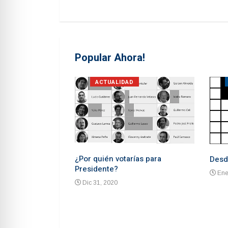
Popular Ahora!
S
ACTUALIDAD
¿Por quién votarías para
Desd
Presidente?
Ene
Dic 31, 2020
 advierten de un
ón un mes antes