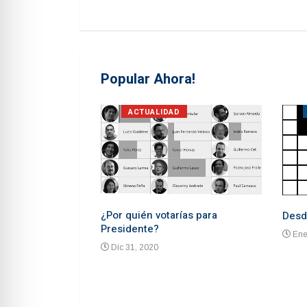
Popular Ahora!
S
ACTUALIDAD
¿Por quién votarías para
Desd
Presidente?
Ene
Dic 31, 2020
 advierten de un
ón un mes antes