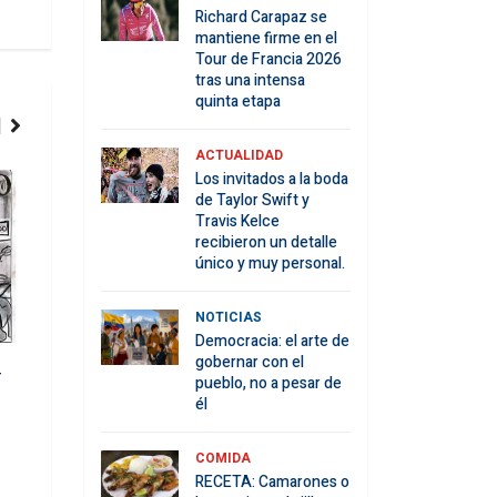
Richard Carapaz se
mantiene firme en el
Tour de Francia 2026
tras una intensa
quinta etapa
ACTUALIDAD
Los invitados a la boda
COMIDA
CONTENIDOS
de Taylor Swift y
Travis Kelce
recibieron un detalle
único y muy personal.
NOTICIAS
Democracia: el arte de
gobernar con el
r
La importancia de una buena
pueblo, no a pesar de
alimentación para prevenir el
él
6 Señales que te a
coronavirus
Ataque al Corazón 
Ene 23, 2021
de que suceda
COMIDA
RECETA: Camarones o
Ene 26, 2021