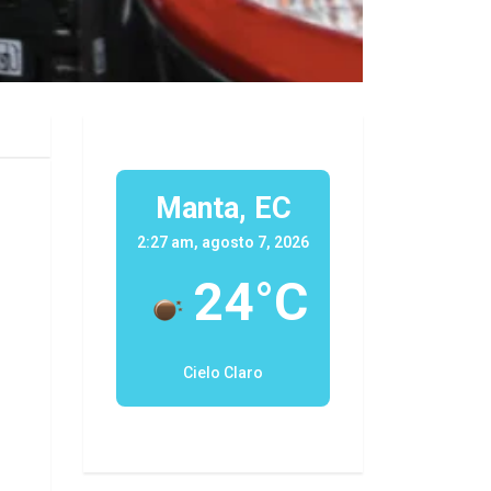
Manta, EC
2:27 am, agosto 7, 2026
24°C
Cielo Claro