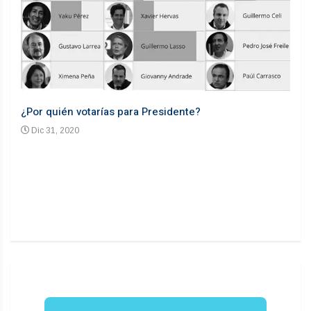
¿Por quién votarías para Presidente?
Desd
Dic 31, 2020
En
n un