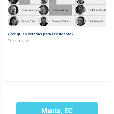
¿Por quién votarías para Presidente?
Desd
Dic 31, 2020
En
n un
Manta, EC