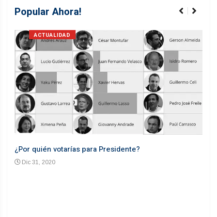
Popular Ahora!
ACTUALIDAD
¿Por quién votarías para Presidente?
Desd
Dic 31, 2020
En
n un