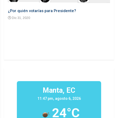
¿Por quién votarías para Presidente?
Desd
Dic 31, 2020
En
n un
Manta, EC
11:47 pm, agosto 6, 2026
24°C