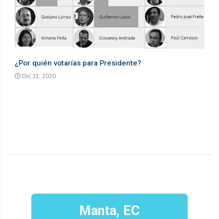
¿Por quién votarías para Presidente?
Desd
Dic 31, 2020
En
n un
Manta, EC