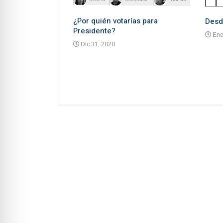
¿Por quién votarías para
Desd
Presidente?
Ene
Dic 31, 2020
 advierten de un
ón un mes antes