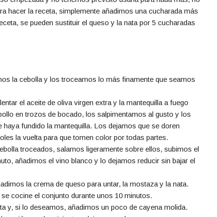
 para hacer la receta, simplemente añadimos una cucharada más
 receta, se pueden sustituir el queso y la nata por 5 cucharadas
mos la cebolla y los troceamos lo más finamente que seamos
tar el aceite de oliva virgen extra y la mantequilla a fuego
pollo en trozos de bocado, los salpimentamos al gusto y los
 haya fundido la mantequilla. Los dejamos que se doren
oles la vuelta para que tomen color por todas partes.
ebolla troceados, salamos ligeramente sobre ellos, subimos el
uto, añadimos el vino blanco y lo dejamos reducir sin bajar el
adimos la crema de queso para untar, la mostaza y la nata.
e cocine el conjunto durante unos 10 minutos.
nta y, si lo deseamos, añadimos un poco de cayena molida.