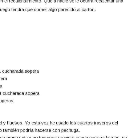
 el recalentamiento. Que a nadie se le ocurra recalentar una
luego tendrá que comer algo parecido al cartón.
, 1 cucharada sopera
pera
a
 1 cucharada sopera
soperas
l y huesos. Yo esta vez he usado los cuartos traseros del
o también podría hacerse con pechuga.
so empezada y no tenemos previsto usarla para nada más, no