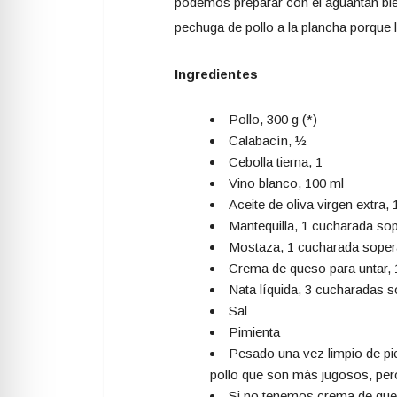
podemos preparar con él aguantan bien
pechuga de pollo a la plancha porque 
Ingredientes
Pollo, 300 g (*)
Calabacín, ½
Cebolla tierna, 1
Vino blanco, 100 ml
Aceite de oliva virgen extra
Mantequilla, 1 cucharada so
Mostaza, 1 cucharada soper
Crema de queso para untar,
Nata líquida, 3 cucharadas 
Sal
Pimienta
Pesado una vez limpio de pie
pollo que son más jugosos, per
Si no tenemos crema de que