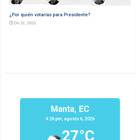
¿Por quién votarías para Presidente?
Desd
Dic 31, 2020
En
n un
Manta, EC
4:26 pm, agosto 6, 2026
27°C