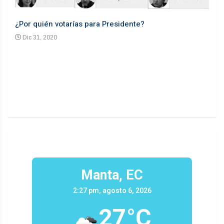
¿Por quién votarías para Presidente?
Desd
Dic 31, 2020
En
n un
Manta, EC
2:27 pm, agosto 6, 2026
27°C