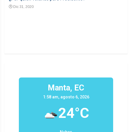
Dic 31, 2020
En
n un
Manta, EC
1:58 am, agosto 6, 2026
24°C