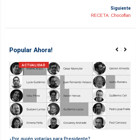
Siguiente
RECETA: Chocoflan
Popular Ahora!
ACTUALIDAD
¿Por quién votarías para Presidente?
Desd