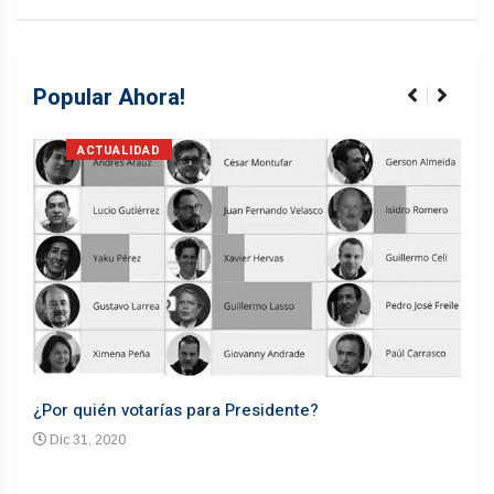
Popular Ahora!
ACTUALIDAD
¿Por quién votarías para Presidente?
Desd
Dic 31, 2020
En