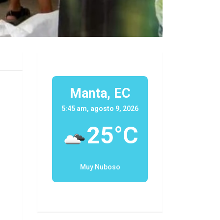
Manta, EC
5:45 am, agosto 9, 2026
25°C
Muy Nuboso