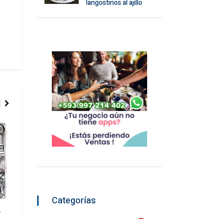
langostinos al ajillo
COMIDA
CONTENIDOS
Categorías
r
La importancia de una buena