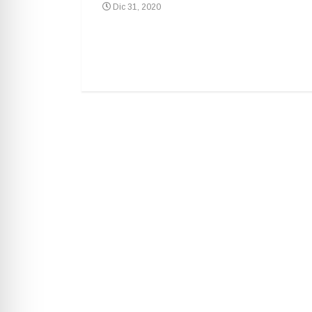
Dic 31, 2020
 advierten de un
ón un mes antes