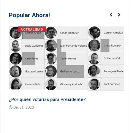
Popular Ahora!
ACTUALIDAD
¿Por quién votarías para Presidente?
Desd
Dic 31, 2020
En
n un