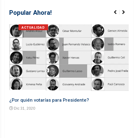
Popular Ahora!
ACTUALIDAD
¿Por quién votarías para Presidente?
Desd
Dic 31, 2020
En
n un