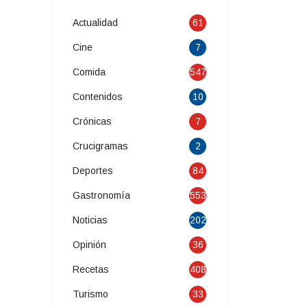
Actualidad
61
Cine
7
Comida
547
Contenidos
10
Crónicas
7
Crucigramas
2
Deportes
84
Gastronomía
553
Noticias
202
Opinión
36
Recetas
408
Turismo
33