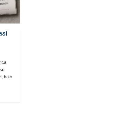
así
rica
 su
, bajo