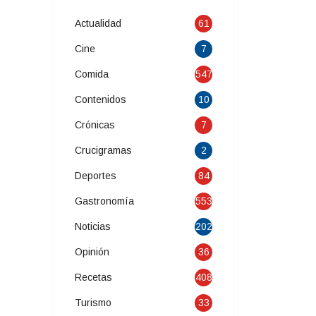
Actualidad
61
Cine
7
Comida
547
Contenidos
10
Crónicas
7
Crucigramas
2
Deportes
84
Gastronomía
553
Noticias
202
Opinión
36
Recetas
408
Turismo
33