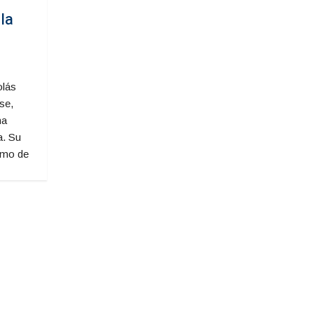
la
olás
se,
ha
a. Su
emo de