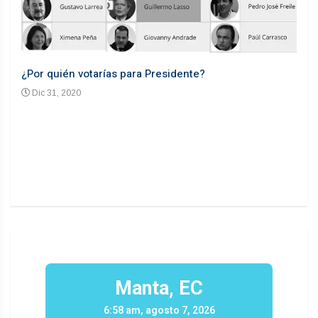
¿Por quién votarías para Presidente?
Desd
Dic 31, 2020
En
n un
Manta, EC
6:58 am, agosto 7, 2026