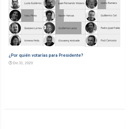
¿Por quién votarías para Presidente?
Desd
Dic 31, 2020
En
n un