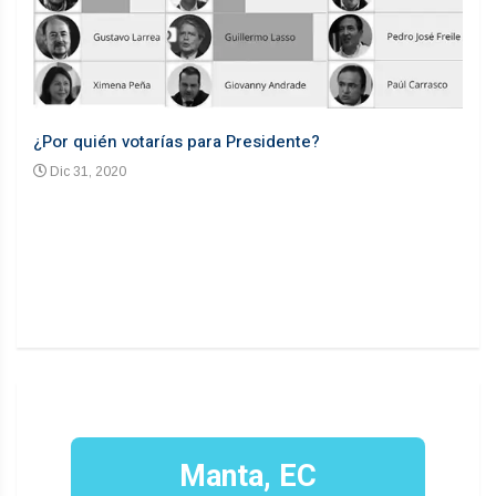
¿Por quién votarías para Presidente?
Desd
Dic 31, 2020
En
n un
Manta, EC