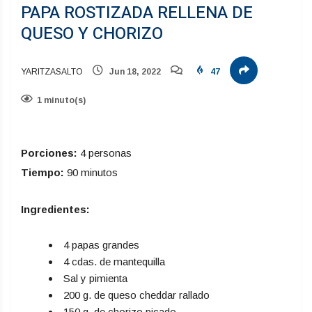
PAPA ROSTIZADA RELLENA DE
QUESO Y CHORIZO
YARITZASALTO
Jun 18, 2022
47
1 minuto(s)
Porciones:
4 personas
Tiempo:
90 minutos
Ingredientes:
4 papas grandes
4 cdas. de mantequilla
Sal y pimienta
200 g. de queso cheddar rallado
150 g. de chorizo picado