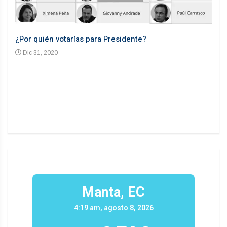
¿Por quién votarías para Presidente?
Desd
Dic 31, 2020
En
n un
Manta, EC
4:19 am, agosto 8, 2026