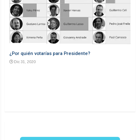
¿Por quién votarías para Presidente?
Desd
Dic 31, 2020
En
n un