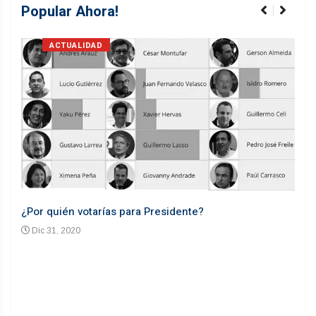
Popular Ahora!
ACTUALIDAD
¿Por quién votarías para Presidente?
Desd
Dic 31, 2020
En
n un