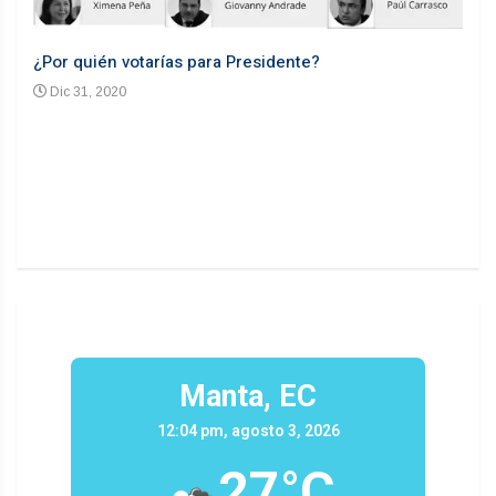
¿Por quién votarías para Presidente?
Desd
Dic 31, 2020
En
n un
Manta, EC
12:04 pm, agosto 3, 2026
27°C