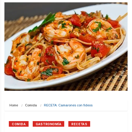
Home
Comida
RECETA: Camarones con fideos
COMIDA
GASTRONOMÍA
RECETAS