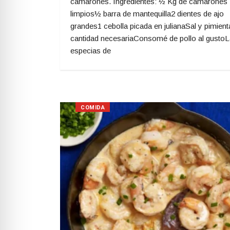
camarones. Ingredientes: ½ Kg de camarones
limpios½ barra de mantequilla2 dientes de ajo
grandes1 cebolla picada en julianaSal y pimient
cantidad necesariaConsomé de pollo al gusto
especias de
COMIDA