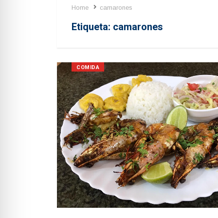
Home
camarones
Etiqueta:
camarones
COMIDA