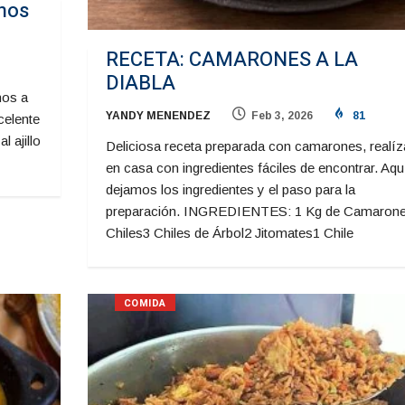
nos
RECETA: CAMARONES A LA
DIABLA
hos a
YANDY MENENDEZ
Feb 3, 2026
81
celente
l ajillo
Deliciosa receta preparada con camarones, realíz
en casa con ingredientes fáciles de encontrar. Aquí
dejamos los ingredientes y el paso para la
preparación. INGREDIENTES: 1 Kg de Camaron
Chiles3 Chiles de Árbol2 Jitomates1 Chile
COMIDA