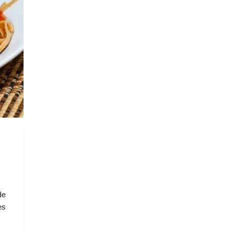
de
es