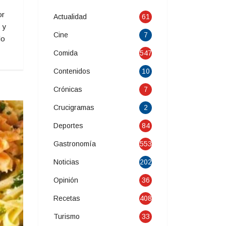
or
Actualidad
61
 y
Cine
7
lo
Comida
547
Contenidos
10
Crónicas
7
Crucigramas
2
Deportes
84
Gastronomía
553
Noticias
202
Opinión
36
Recetas
408
Turismo
33