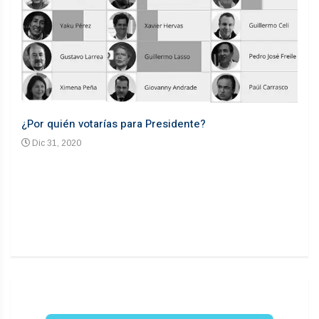
¿Por quién votarías para Presidente?
Desd
Dic 31, 2020
En
n un