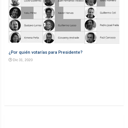
¿Por quién votarías para Presidente?
Desd
Dic 31, 2020
En
n un