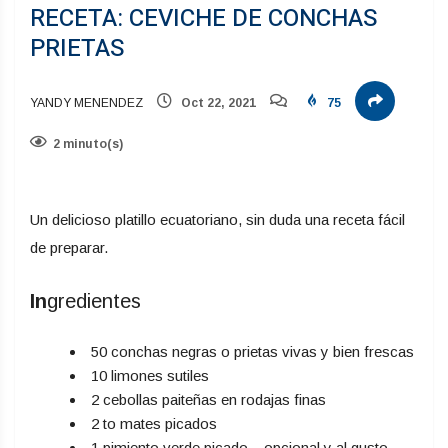
RECETA: CEVICHE DE CONCHAS
PRIETAS
YANDY MENENDEZ
Oct 22, 2021
75
2 minuto(s)
Un delicioso platillo ecuatoriano, sin duda una receta fácil
de preparar.
In
gredientes
50 conchas negras o prietas vivas y bien frescas
10 limones sutiles
2 cebollas paiteñas en rodajas finas
2 to mates picados
1 pimiento verde picado – opcional y al gusto