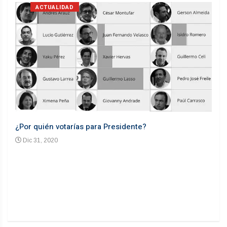
ACTUALIDAD
¿Por quién votarías para Presidente?
Desd
Dic 31, 2020
En
n un