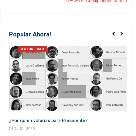
RECETA: Champiñones al ajillo
Popular Ahora!
ACTUALIDAD
¿Por quién votarías para Presidente?
Desd
Dic 31, 2020
En