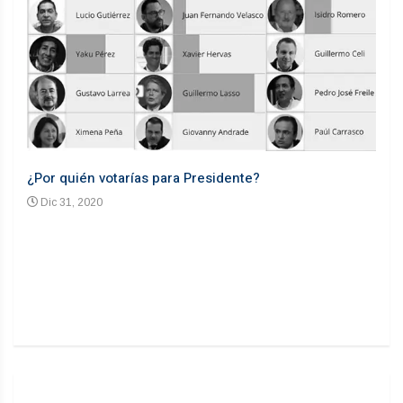
¿Por quién votarías para Presidente?
Desd
Dic 31, 2020
En
n un