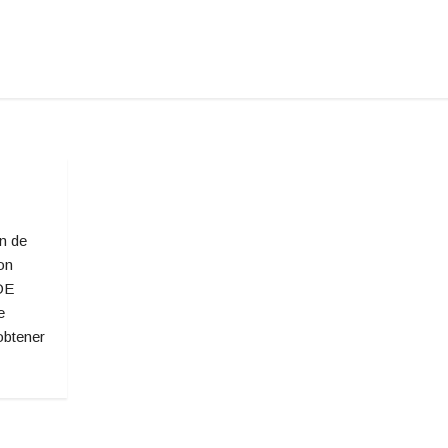
n de
con
DE
e
obtener