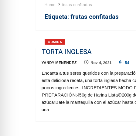
Home
frutas confitadas
Etiqueta:
frutas confitadas
COMIDA
TORTA INGLESA
YANDY MENENDEZ
Nov 4, 2021
54
Encanta a tus seres queridos con la preparació
esta deliciosa receta, una torta inglesa hecha 
pocos ingredientes. INGREDIENTES:MODO 
PREPARACIÓN:450g de Harina Lista®200g d
azúcarBate la mantequilla con el azúcar hasta 
una