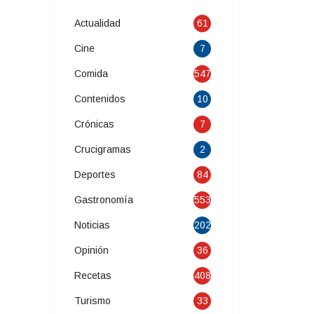
Actualidad
61
Cine
7
Comida
547
Contenidos
10
Crónicas
7
Crucigramas
2
Deportes
84
Gastronomía
553
Noticias
202
Opinión
36
Recetas
408
Turismo
33