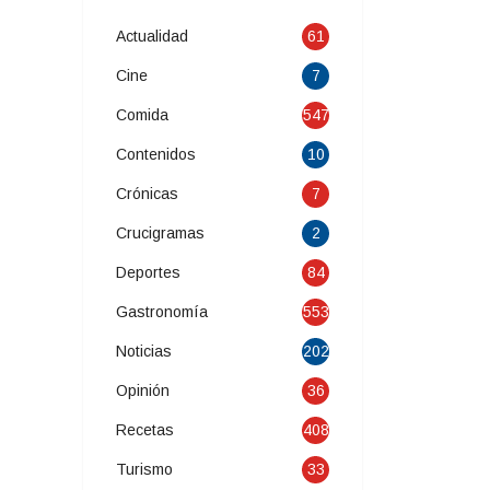
Actualidad
61
Cine
7
Comida
547
Contenidos
10
Crónicas
7
Crucigramas
2
Deportes
84
Gastronomía
553
Noticias
202
Opinión
36
Recetas
408
Turismo
33