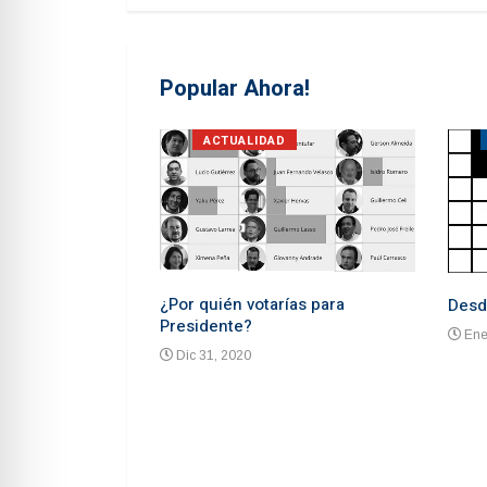
Popular Ahora!
S
ACTUALIDAD
¿Por quién votarías para
Desd
Presidente?
Ene
Dic 31, 2020
 advierten de un
ón un mes antes