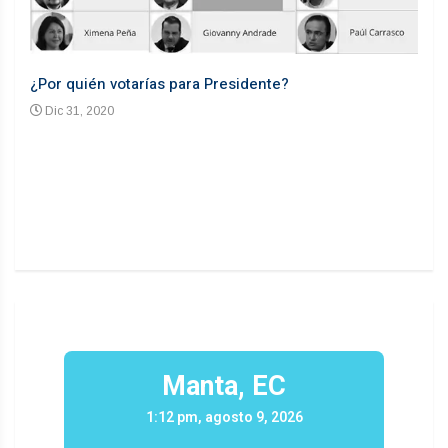
¿Por quién votarías para Presidente?
Desd
Dic 31, 2020
En
n un
Manta, EC
1:12 pm, agosto 9, 2026