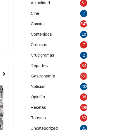
Actualidad
61
Cine
7
Comida
547
Contenidos
10
Crónicas
7
Crucigramas
2
Deportes
84
Gastronomía
553
Noticias
202
COMIDA
CONTENIDOS
Opinión
36
Recetas
408
Turismo
33
Uncategorized
31