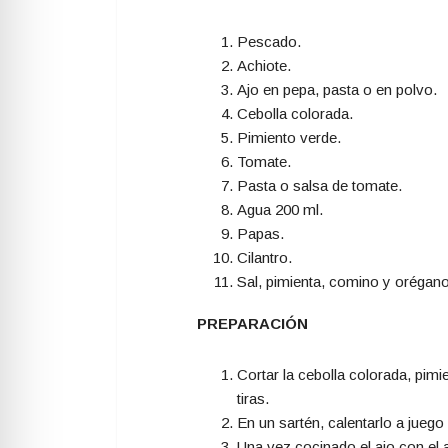
Pescado.
Achiote.
Ajo en pepa, pasta o en polvo.
Cebolla colorada.
Pimiento verde.
Tomate.
Pasta o salsa de tomate.
Agua 200 ml.
Papas.
Cilantro.
Sal, pimienta, comino y orégano
PREPARACIÓN
Cortar la cebolla colorada, pim
tiras.
En un sartén, calentarlo a jueg
Una vez cocinado el ajo con el 