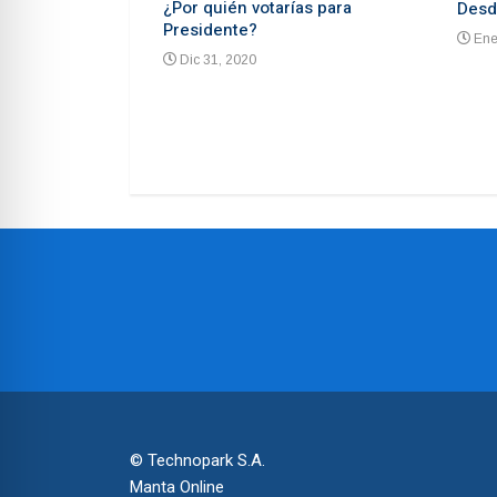
¿Por quién votarías para
Desd
Presidente?
Ene
Dic 31, 2020
 advierten de un
ón un mes antes
© Technopark S.A.
Manta Online