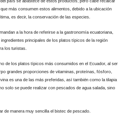
del país se abastece de estos productos; pero cabe recalcar
as que más consumen estos alimentos, debido a la ubicación
ítima, es decir, la conservación de las especies.
andan a la hora de referirse a la gastronomía ecuatoriana,
gredientes principales de los platos típicos de la región
a los turistas.
no de los platos típicos más consumidos en el Ecuador, al ser
uerpo grandes proporciones de vitaminas, proteínas, fósforo,
orvina es una de las más preferidas, así también como la tilapia
no solo se puede realizar con pescados de agua salada, sino
ar de manera muy sencilla el bistec de pescado.