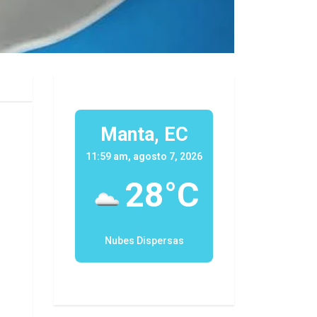
Manta, EC
11:59 am, agosto 7, 2026
28°C
Nubes Dispersas