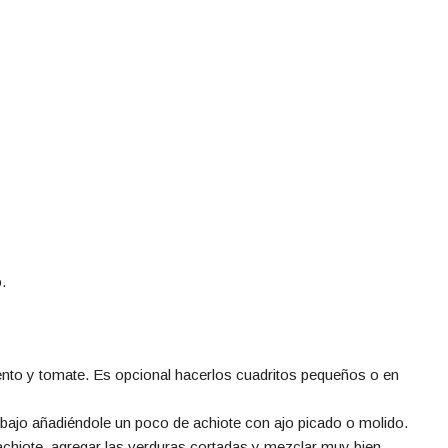
.
iento y tomate. Es opcional hacerlos cuadritos pequeños o en
o bajo añadiéndole un poco de achiote con ajo picado o molido.
achiote, agregar las verduras cortadas y mezclar muy bien.