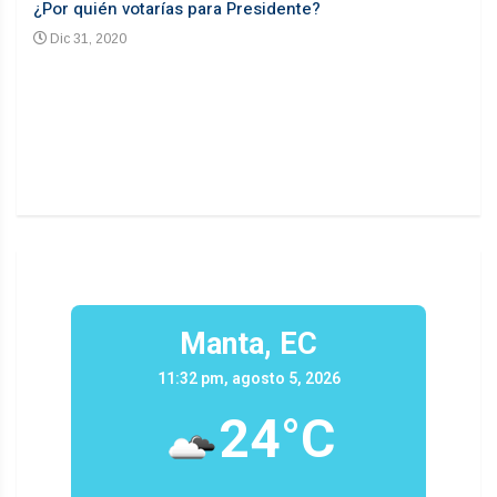
¿Por quién votarías para Presidente?
Desd
Dic 31, 2020
En
n un
Manta, EC
11:32 pm, agosto 5, 2026
24°C