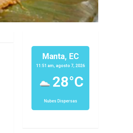
Manta, EC
11:51 am, agosto 7, 2026
28°C
Nubes Dispersas