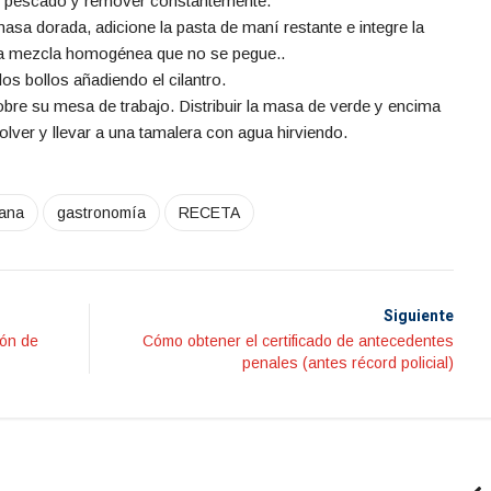
del pescado y remover constantemente.
asa dorada, adicione la pasta de maní restante e integre la
na mezcla homogénea que no se pegue..
 los bollos añadiendo el cilantro.
obre su mesa de trabajo. Distribuir la masa de verde y encima
volver y llevar a una tamalera con agua hirviendo.
iana
gastronomía
RECETA
Siguiente
ión de
Cómo obtener el certificado de antecedentes
penales (antes récord policial)