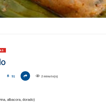
AS
do
51
2 minuto(s)
vina, albacora, dorado)