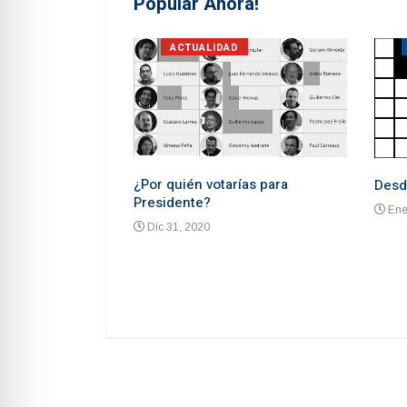
Popular Ahora!
S
ACTUALIDAD
¿Por quién votarías para
Desd
Presidente?
Ene
Dic 31, 2020
 advierten de un
ón un mes antes