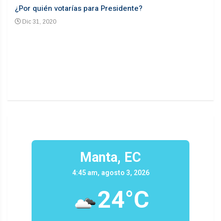
¿Por quién votarías para Presidente?
Desd
Dic 31, 2020
En
n un
Manta, EC
4:45 am, agosto 3, 2026
24°C