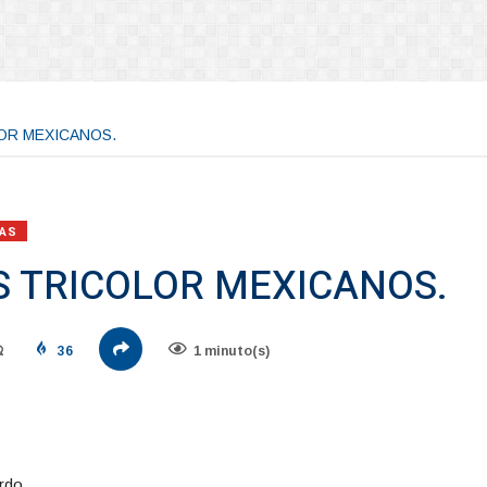
OR MEXICANOS.
AS
S TRICOLOR MEXICANOS.
36
1 minuto(s)
rdo.