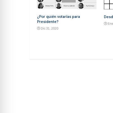
¿Por quién votarías para
Desd
Presidente?
Ene
Dic 31, 2020
 advierten de un
ón un mes antes