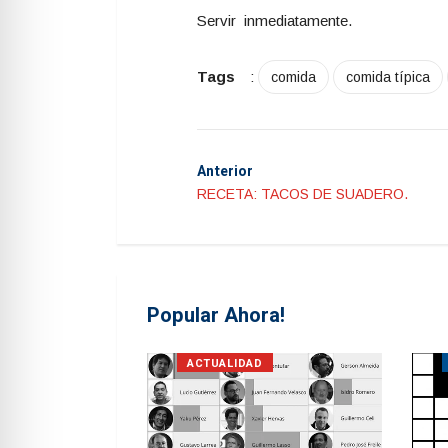
Servir inmediatamente.
Tags
:
comida
comida típica
Anterior
RECETA: TACOS DE SUADERO.
Popular Ahora!
S
ACTUALIDAD