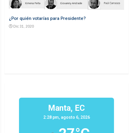
¿Por quién votarías para Presidente?
Desd
Dic 31, 2020
En
n un
Manta, EC
2:28 pm, agosto 6, 2026